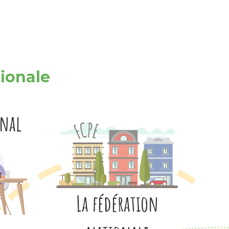
tionale
onal
La fédération