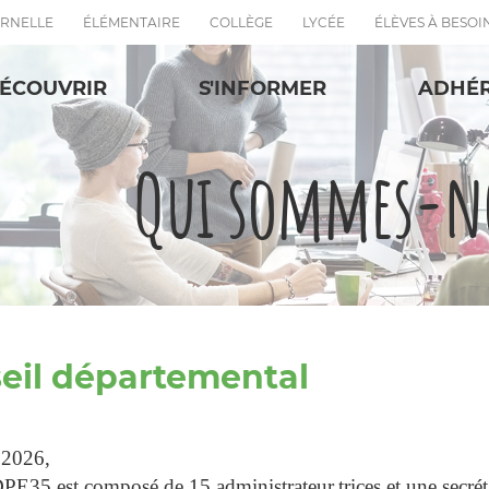
RNELLE
ÉLÉMENTAIRE
COLLÈGE
LYCÉE
ÉLÈVES À BESOI
ÉCOUVRIR
S'INFORMER
ADHÉ
Qui sommes-no
eil départemental
n 2026,
CDPE35 est composé de 15 administrateur.trices et une secrét