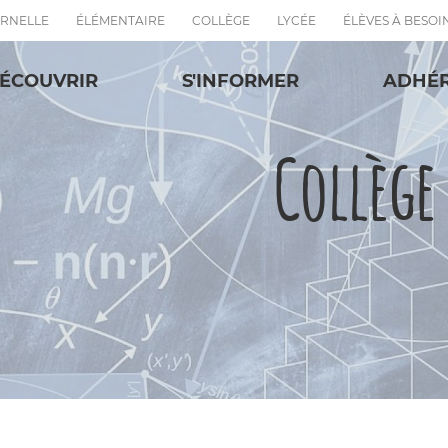
RNELLE
ÉLÉMENTAIRE
COLLÈGE
LYCÉE
ÉLÈVES À BESOI
ÉCOUVRIR
S'INFORMER
ADHÉ
Collège