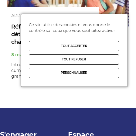
APPRENTISSAGES
Ce site utilise des cookies et vous donne le
Réforme du collège
contrôle sur ceux que vous souhaitez activer
détricotée, quels
changements à ...
TOUT ACCEPTER
8 mars 2025
TOUT REFUSER
Introduction Dispositifs « assouplis », possibilité de
cumuler les options, marge de manœuvre plus
PERSONNALISER
grande donnée au CA… Le gouve ...
S'engager
Espace