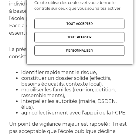
Ce site utilise des cookies et vous donne le
individualisé, difficultés accrues pour les élèves
contrôle sur ceux que vous souhaitez activer
à besoins particuliers et perte d’attractivité de
l’école publique.
TOUT ACCEPTER
Face à ces menaces, les parents ont un rôle
essentiel.
TOUT REFUSER
La présente note propose une démarche qui
PERSONNALISER
consisten à :
identifier rapidement le risque,
constituer un dossier solide (effectifs,
besoins éducatifs, contexte local),
mobiliser les familles (réunion, pétition,
rassemblements),
interpeller les autorités (mairie, DSDEN,
élus),
agir collectivement avec l’appui de la FCPE.
Un point de vigilance majeur est rappelé : il n’est
pas acceptable que l’école publique décline