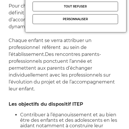
Pour chaque enfant, l’équipe interdisciplinaire
TOUT REFUSER
définit un « projet personnalisé
d’accompagnement » tenant compte de la
PERSONNALISER
dynamique évolutive de l’enfant.
Chaque enfant se verra attribuer un
professionnel référent au sein de
l’établissement.Des rencontres parents-
professionnels ponctuent l’année et
permettent aux parents d’échanger
individuellement avec les professionnels sur
l’évolution du projet et de l’accompagnement
leur enfant.
Les objectifs du dispositif ITEP
Contribuer à l’épanouissement et au bien
être des enfants et des adolescents en les
aidant notamment à construire leur