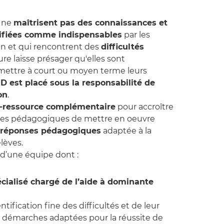
i ne
maîtrisent pas des connaissances et
ifiées comme indispensables
par les
n et qui rencontrent des
difficultés
re laisse présager qu'elles sont
ettre à court ou moyen terme leurs
 est placé sous la responsabilité de
on
.
if-ressource complémentaire
pour accroître
uipes pédagogiques de mettre en oeuvre
s réponses pédagogiques
adaptée à la
lèves.
d’une équipe dont :
écialisé chargé de l’aide à dominante
entification fine des difficultés et de leur
e démarches adaptées pour la réussite de