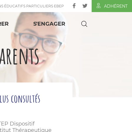
ADHÉRENT
NS ÉDUCATIFS PARTICULIERS EBEP
RER
S'ENGAGER
parents
plus consultés
TEP Dispositif
stitut Thérapeutique