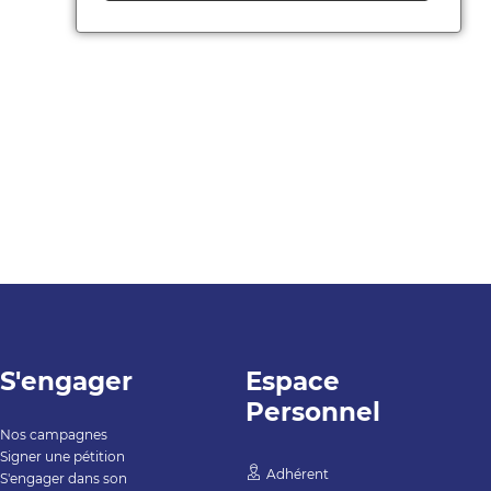
S'engager
Espace
Personnel
Nos campagnes
Signer une pétition
Adhérent
S'engager dans son