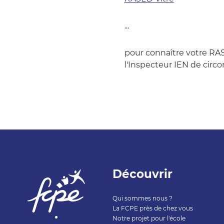
...
pour connaître votre RAS
l'Inspecteur IEN de circ
Découvrir
Qui sommes nous ?
La FCPE près de chez vous
Notre projet pour l'école