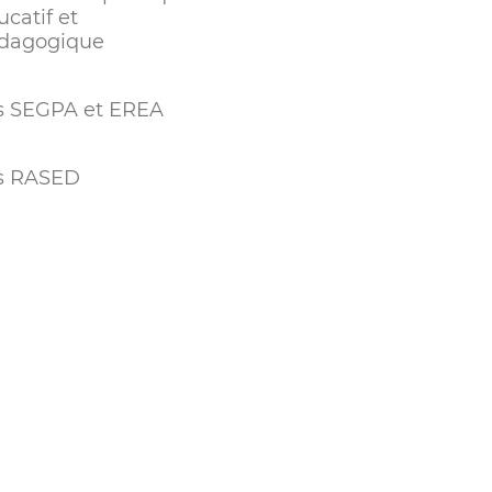
catif et
dagogique
s SEGPA et EREA
s RASED