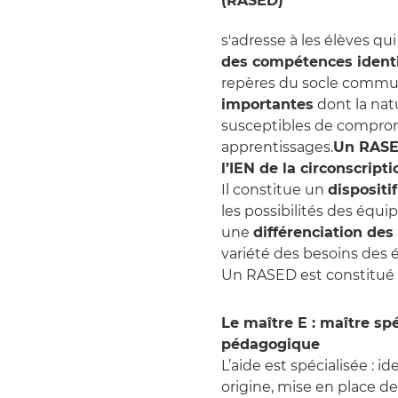
(RASED)
s'adresse à les élèves qu
des compétences ident
repères du socle commu
importantes
dont la natu
susceptibles de comprom
apprentissages.
Un RASED
l’IEN de la circonscripti
Il constitue un
disposit
les possibilités des éq
une
différenciation de
variété des besoins des é
Un RASED est constitué 
Le maître E : maître sp
pédagogique
L’aide est spécialisée : id
origine, mise en place d