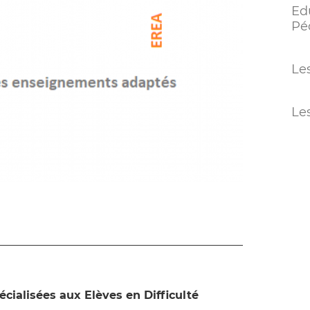
Edu
Pé
Le
Le
cialisées aux Elèves en Difficulté