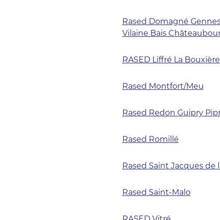
Rased Domagné Gennes-s
Vilaine Bais Châteaubou
RASED Liffré La Bouxière
Rased Montfort/Meu
Rased Redon Guipry Pipr
Rased Romillé
Rased Saint Jacques de 
Rased Saint-Malo
RASED Vitré