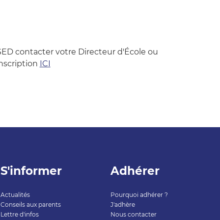
ED contacter votre Directeur d'École ou
onscription
ICI
S'informer
Adhérer
Actualités
Pourquoi adhérer ?
Conseils aux parents
J'adhère
Lettre d'infos
Nous contacter