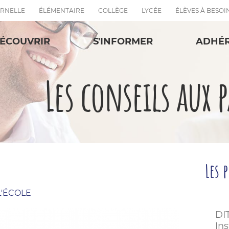
RNELLE
ÉLÉMENTAIRE
COLLÈGE
LYCÉE
ÉLÈVES À BESOI
ÉCOUVRIR
S'INFORMER
ADHÉ
Les conseils aux 
Les 
'ÉCOLE
DI
In