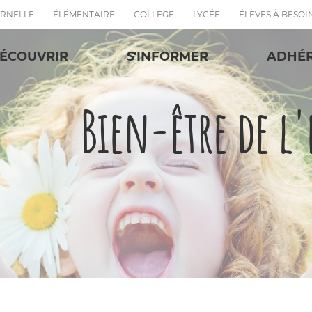
RNELLE
ÉLÉMENTAIRE
COLLÈGE
LYCÉE
ÉLÈVES À BESOI
ÉCOUVRIR
S'INFORMER
ADHÉ
Bien-être de l