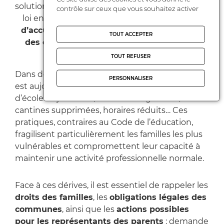
solution d’accueil pour leurs enfants. Pourtant, la
contrôle sur ceux que vous souhaitez activer
loi encadre strictement le
Service minimum
d’accueil (SMA)
, obligatoire dès lors que
25 %
TOUT ACCEPTER
des enseignants d’une école se déclarent
grévistes
.
TOUT REFUSER
Dans de nombreuses communes, ce dispositif
PERSONNALISER
est aujourd’hui mal appliqué : fermetures
d’écoles injustifiées, absence de garderie,
cantines supprimées, horaires réduits… Ces
pratiques, contraires au Code de l’éducation,
fragilisent particulièrement les familles les plus
vulnérables et compromettent leur capacité à
maintenir une activité professionnelle normale.
Face à ces dérives, il est essentiel de rappeler les
droits des familles
, les
obligations légales des
communes
, ainsi que les
actions possibles
pour les représentants des parents
: demande